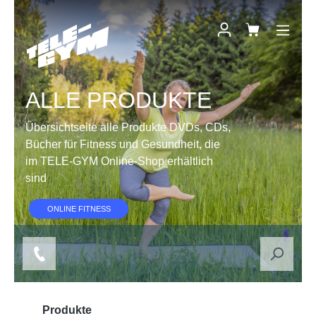
Zum Hauptinhalt springen
ALLE PRODUKTE
Übersichtseite alle Produkte DVDs, CDs,
Bücher für Fitness und Gesundheit, die
im TELE-GYM Online-Shop erhältlich
sind
ONLINE FITNESS
Produkte