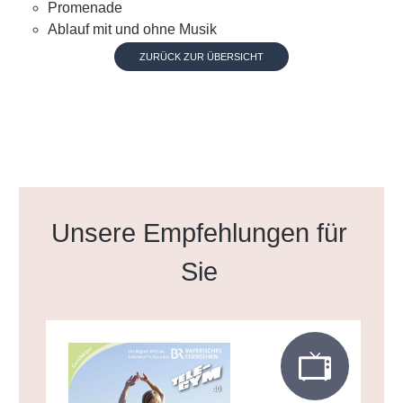
Promenade
Ablauf mit und ohne Musik
ZURÜCK ZUR ÜBERSICHT
Produktgalerie überspringen
Unsere Empfehlungen für
Sie