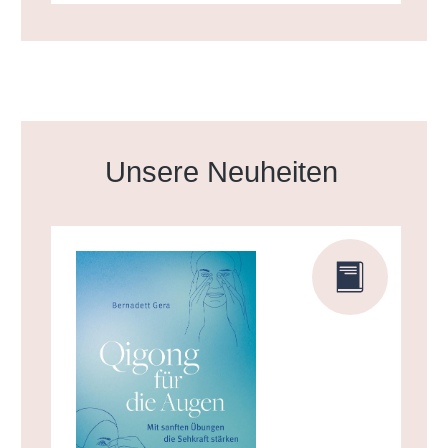
Produktgalerie überspringen
Unsere Neuheiten