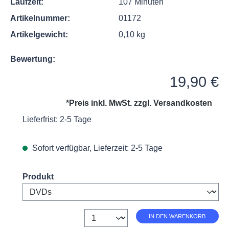
Laufzeit:
107 Minuten
Artikelnummer:
01172
Artikelgewicht:
0,10 kg
Bewertung:
Regulärer Preis:
19,90 €
*Preis inkl. MwSt. zzgl.
Versandkosten
Lieferfrist: 2-5 Tage
Sofort verfügbar, Lieferzeit: 2-5 Tage
Select
Produkt
Anzahl
IN DEN WARENKORB