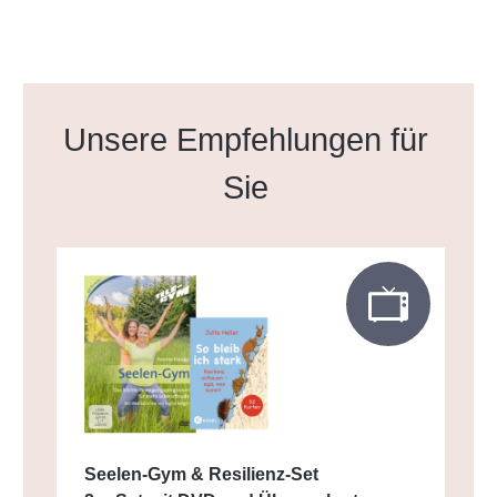
Produktgalerie überspringen
Unsere Empfehlungen für
Sie
Seelen-Gym & Resilienz-Set