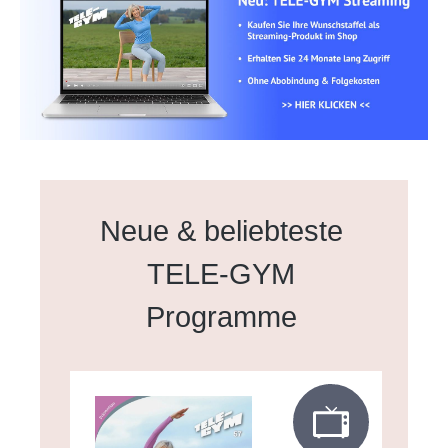
Produktgalerie überspringen
Neue & beliebteste
TELE-GYM
Programme