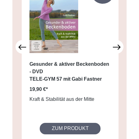
Gesunder & aktiver Beckenboden
S
- DVD
T
TELE-GYM 57 mit Gabi Fastner
1
19,90 €*
S
Kraft & Stabilität aus der Mitte
ZUM PRODUKT