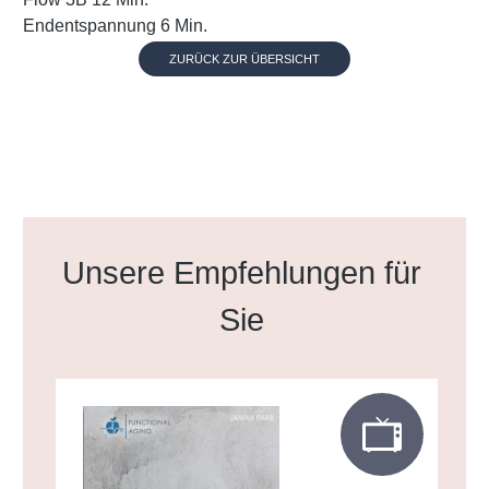
Endentspannung 6 Min.
ZURÜCK ZUR ÜBERSICHT
Produktgalerie überspringen
Unsere Empfehlungen für
Sie