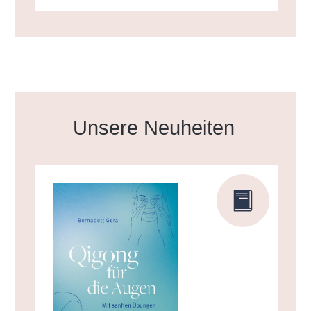
Produktgalerie überspringen
Unsere Neuheiten