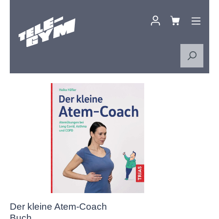
Zum Hauptinhalt springen
Bildergalerie überspringen
Der kleine Atem-Coach
Buch