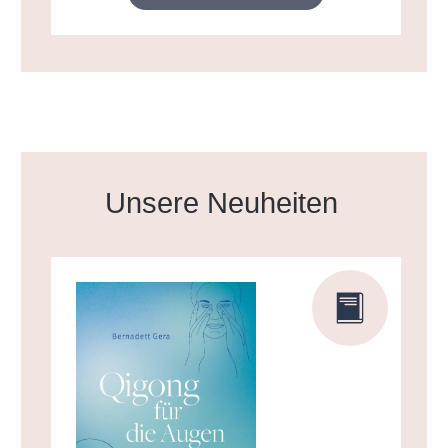
Produktgalerie überspringen
Unsere Neuheiten