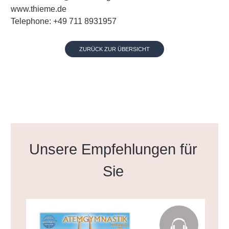
www.thieme.de
Telephone: +49 711 8931957
ZURÜCK ZUR ÜBERSICHT
Produktgalerie überspringen
Unsere Empfehlungen für
Sie