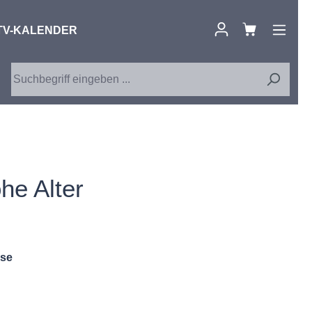
TV-KALENDER
ohe Alter
use