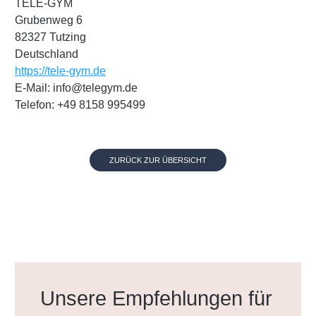
TELE-GYM
Grubenweg 6
82327 Tutzing
Deutschland
https://tele-gym.de
E-Mail: info@telegym.de
Telefon: +49 8158 995499
ZURÜCK ZUR ÜBERSICHT
Produktgalerie überspringen
Unsere Empfehlungen für