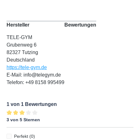
Hersteller
Bewertungen
TELE-GYM
Grubenweg 6
82327 Tutzing
Deutschland
https://tele-gym.de
E-Mail: info@telegym.de
Telefon: +49 8158 995499
1 von 1 Bewertungen
3 von 5 Sternen
Durchschnittliche Bewertung von 3 von 5 Sternen
Perfekt (0)