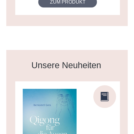
ZUM PRODUKT
Produktgalerie überspringen
Unsere Neuheiten