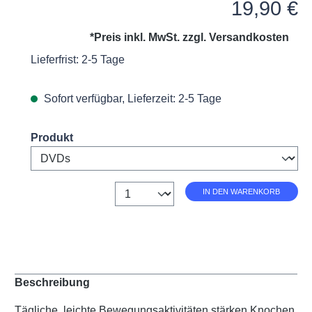
Regulärer Preis:
19,90 €
*Preis inkl. MwSt. zzgl.
Versandkosten
Lieferfrist: 2-5 Tage
Sofort verfügbar, Lieferzeit: 2-5 Tage
Select
Produkt
Anzahl
IN DEN WARENKORB
Beschreibung
Tägliche, leichte Bewegungsaktivitäten stärken Knochen,