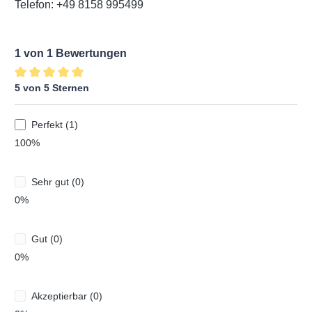
Telefon: +49 8158 995499
1 von 1 Bewertungen
5 von 5 Sternen
Durchschnittliche Bewertung von 5 von 5 Sternen
Perfekt (1)
100%
Sehr gut (0)
0%
Gut (0)
0%
Akzeptierbar (0)