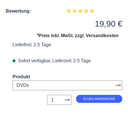
Bewertung:
Durchschnittliche Bewertung v
Regulärer Preis:
19,90 €
*Preis inkl. MwSt. zzgl.
Versandkosten
Lieferfrist: 2-5 Tage
Sofort verfügbar, Lieferzeit: 2-5 Tage
Select
Produkt
Anzahl
IN DEN WARENKORB