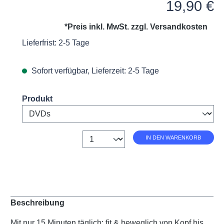
Regulärer Preis:
19,90 €
*Preis inkl. MwSt. zzgl.
Versandkosten
Lieferfrist: 2-5 Tage
Sofort verfügbar, Lieferzeit: 2-5 Tage
Select
Produkt
Anzahl
IN DEN WARENKORB
Beschreibung
Mit nur 15 Minuten täglich: fit & beweglich von Kopf bis