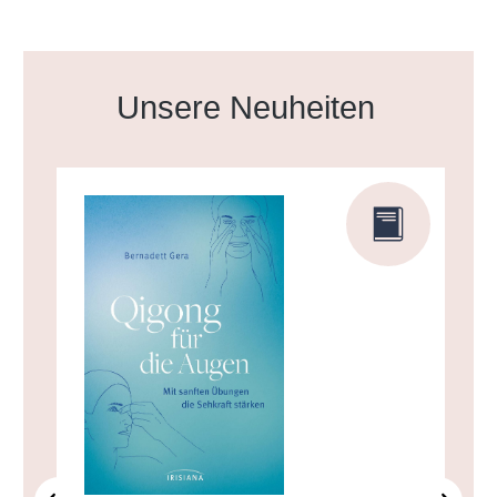
Produktgalerie überspringen
Unsere Neuheiten