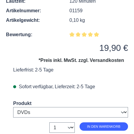
Laufzeit:
120 Minuten
Artikelnummer:
01159
Artikelgewicht:
0,10 kg
Bewertung:
Durchschnittliche Bewertung v
Regulärer Preis:
19,90 €
*Preis inkl. MwSt. zzgl.
Versandkosten
Lieferfrist: 2-5 Tage
Sofort verfügbar, Lieferzeit: 2-5 Tage
Select
Produkt
Anzahl
IN DEN WARENKORB