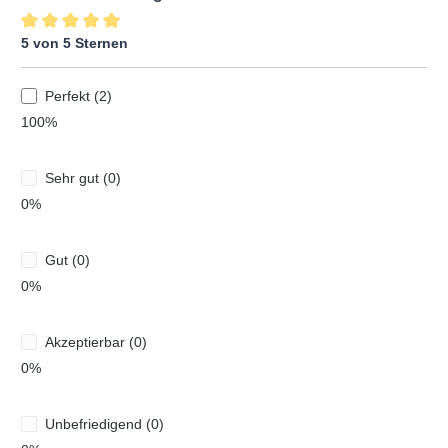
5 von 5 Sternen
Durchschnittliche Bewertung von 5 von 5 Sternen
Perfekt (2)
100%
Sehr gut (0)
0%
Gut (0)
0%
Akzeptierbar (0)
0%
Unbefriedigend (0)