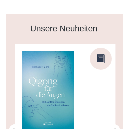
Produktgalerie überspringen
Unsere Neuheiten