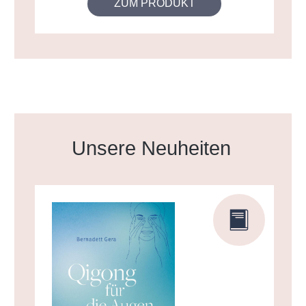
ZUM PRODUKT
Produktgalerie überspringen
Unsere Neuheiten