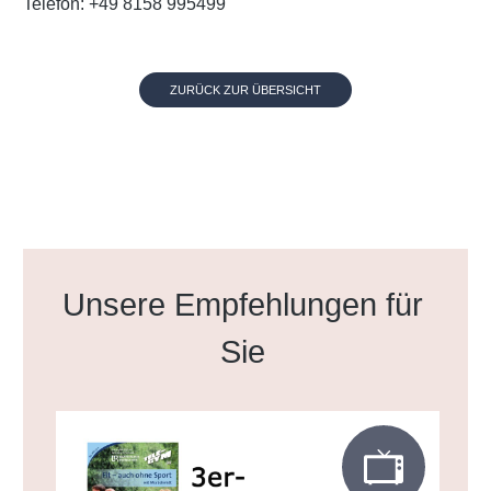
Telefon: +49 8158 995499
ZURÜCK ZUR ÜBERSICHT
Produktgalerie überspringen
Unsere Empfehlungen für
Sie