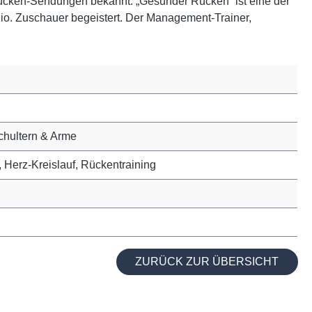
cken-Sendungen bekannt: „Gesunder Rücken“ ist eine der
o. Zuschauer begeistert. Der Management-Trainer,
chultern & Arme
, Herz-Kreislauf, Rückentraining
ZURÜCK ZUR ÜBERSICHT