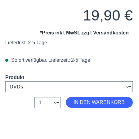
Regulärer Preis:
19,90 €
*Preis inkl. MwSt. zzgl.
Versandkosten
Lieferfrist: 2-5 Tage
Sofort verfügbar, Lieferzeit: 2-5 Tage
on 3 von 5 Sternen
Select
Produkt
Anzahl
IN DEN WARENKORB