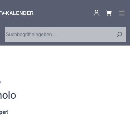
TV-KALENDER
D
olo
per!