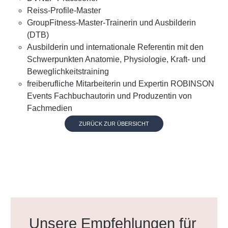
Reiss-Profile-Master
GroupFitness-Master-Trainerin und Ausbilderin
(DTB)
Ausbilderin und internationale Referentin mit den
Schwerpunkten Anatomie, Physiologie, Kraft- und
Beweglichkeitstraining
freiberufliche Mitarbeiterin und Expertin ROBINSON
Events Fachbuchautorin und Produzentin von
Fachmedien
ZURÜCK ZUR ÜBERSICHT
Produktgalerie überspringen
Unsere Empfehlungen für