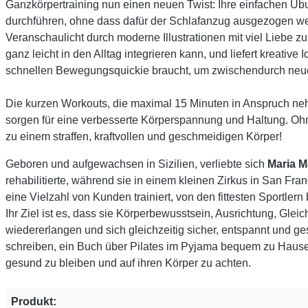
Ganzkörpertraining nun einen neuen Twist: Ihre einfachen Ü
durchführen, ohne dass dafür der Schlafanzug ausgezogen w
Veranschaulicht durch moderne Illustrationen mit viel Liebe z
ganz leicht in den Alltag integrieren kann, und liefert kreative 
schnellen Bewegungsquickie braucht, um zwischendurch neue
Die kurzen Workouts, die maximal 15 Minuten in Anspruch nehme
sorgen für eine verbesserte Körperspannung und Haltung. Oh
zu einem straffen, kraftvollen und geschmeidigen Körper!
Geboren und aufgewachsen in Sizilien, verliebte sich
Maria M
rehabilitierte, während sie in einem kleinen Zirkus in San Fra
eine Vielzahl von Kunden trainiert, von den fittesten Sportlern 
Ihr Ziel ist es, dass sie Körperbewusstsein, Ausrichtung, Glei
wiedererlangen und sich gleichzeitig sicher, entspannt und ges
schreiben, ein Buch über Pilates im Pyjama bequem zu Haus
gesund zu bleiben und auf ihren Körper zu achten.
Produkt: