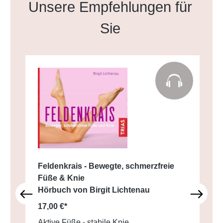
Produktgalerie überspringen
Unsere Empfehlungen für
Sie
Feldenkrais - Bewegte, schmerzfreie
Füße & Knie
Hörbuch von Birgit Lichtenau
17,00 €*
Aktive Füße - stabile Knie