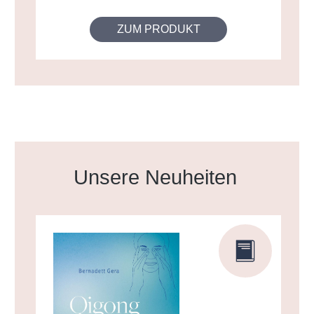
ZUM PRODUKT
Produktgalerie überspringen
Unsere Neuheiten