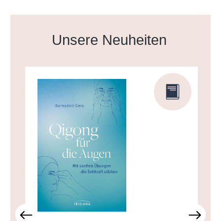
Produktgalerie überspringen
Unsere Neuheiten