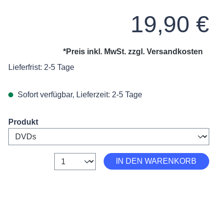
Regulärer Preis:
19,90 €
*Preis inkl. MwSt. zzgl.
Versandkosten
Lieferfrist: 2-5 Tage
Sofort verfügbar, Lieferzeit: 2-5 Tage
on 4.5 von 5 Sternen
Select
Produkt
Anzahl
IN DEN WARENKORB