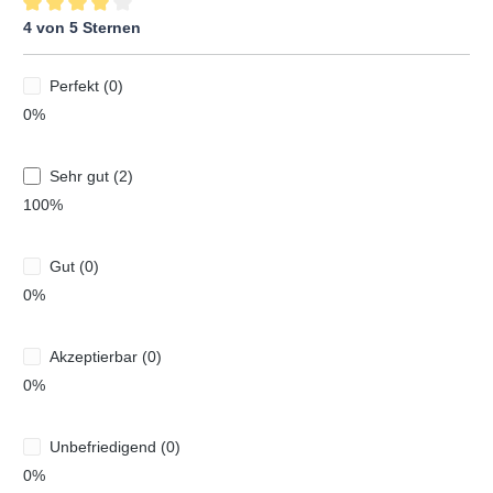
4 von 5 Sternen
Durchschnittliche Bewertung von 4 von 5 Sternen
Perfekt (0)
0%
Sehr gut (2)
100%
Gut (0)
0%
Akzeptierbar (0)
0%
Unbefriedigend (0)
0%