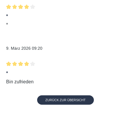
Bewertung mit 4 von 5 Sternen
*
*
Verifizierter Kauf
9. März 2026 09:20
Bewertung mit 4 von 5 Sternen
*
Bin zufrieden
ZURÜCK ZUR ÜBERSICHT