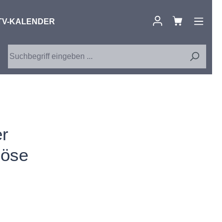
TV-KALENDER
er
böse