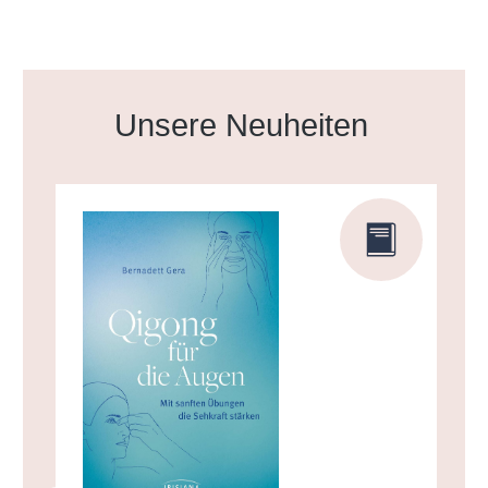
Produktgalerie überspringen
Unsere Neuheiten