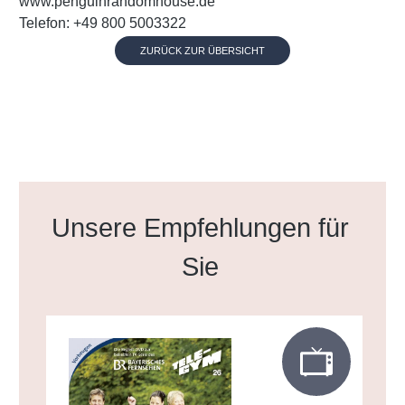
www.penguinrandomhouse.de
Telefon: +49 800 5003322
ZURÜCK ZUR ÜBERSICHT
Produktgalerie überspringen
Unsere Empfehlungen für
Sie