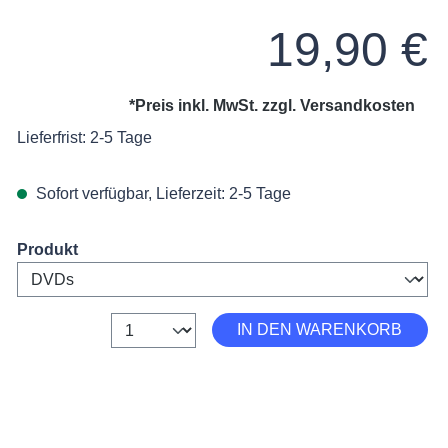
Regulärer Preis:
19,90 €
*Preis inkl. MwSt. zzgl.
Versandkosten
Lieferfrist: 2-5 Tage
Sofort verfügbar, Lieferzeit: 2-5 Tage
on 4.25 von 5 Sternen
Select
Produkt
Anzahl
IN DEN WARENKORB