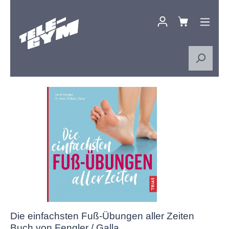
Zum Hauptinhalt springen
Bildergalerie überspringen
Die einfachsten Fuß-Übungen aller Zeiten
Buch von Fengler / Galla