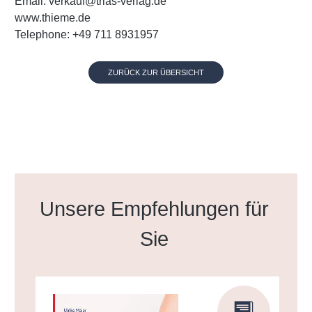
Email: verkauf@trias-verlag.de
www.thieme.de
Telephone: +49 711 8931957
ZURÜCK ZUR ÜBERSICHT
Produktgalerie überspringen
Unsere Empfehlungen für
Sie