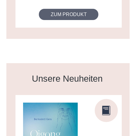
ZUM PRODUKT
Produktgalerie überspringen
Unsere Neuheiten