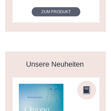
ZUM PRODUKT
Produktgalerie überspringen
Unsere Neuheiten