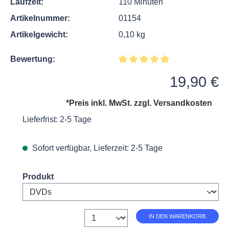
Laufzeit:
110 Minuten
Artikelnummer:
01154
Artikelgewicht:
0,10 kg
Bewertung:
Durchschnittliche Bewertung v
Regulärer Preis:
19,90 €
*Preis inkl. MwSt. zzgl.
Versandkosten
Lieferfrist: 2-5 Tage
Sofort verfügbar, Lieferzeit: 2-5 Tage
Select
Produkt
Anzahl
IN DEN WARENKORB