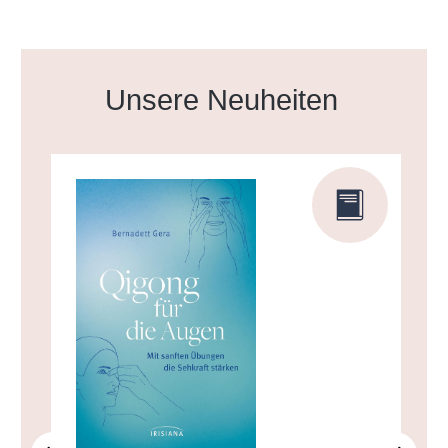
Produktgalerie überspringen
Unsere Neuheiten