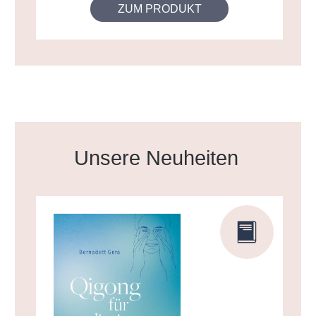
ZUM PRODUKT
Produktgalerie überspringen
Unsere Neuheiten