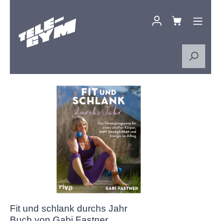
Zum Hauptinhalt springen
Bildergalerie überspringen
Fit und schlank durchs Jahr
Buch von Gabi Fastner