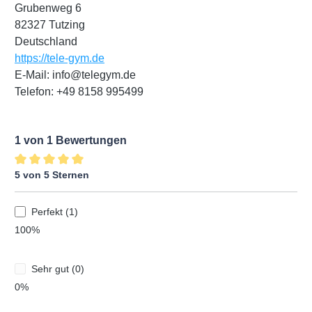
Grubenweg 6
82327 Tutzing
Deutschland
https://tele-gym.de
E-Mail: info@telegym.de
Telefon: +49 8158 995499
1 von 1 Bewertungen
5 von 5 Sternen
Durchschnittliche Bewertung von 5 von 5 Sternen
Perfekt (1)
100%
Sehr gut (0)
0%