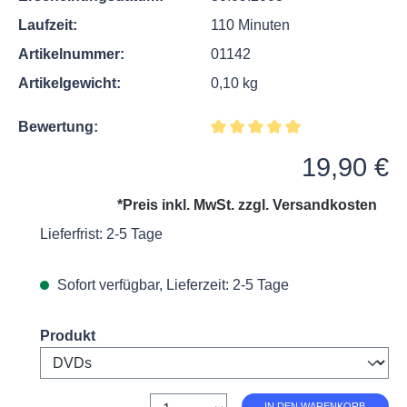
Laufzeit:
110 Minuten
Artikelnummer:
01142
Artikelgewicht:
0,10 kg
Bewertung:
Durchschnittliche Bewertung v
Regulärer Preis:
19,90 €
*Preis inkl. MwSt. zzgl.
Versandkosten
Lieferfrist: 2-5 Tage
Sofort verfügbar, Lieferzeit: 2-5 Tage
Select
Produkt
Anzahl
IN DEN WARENKORB