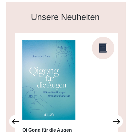
Produktgalerie überspringen
Unsere Neuheiten
Qi Gong für die Augen