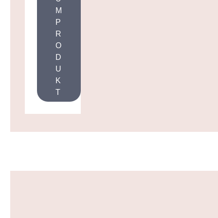
M
P
R
O
D
U
K
T
Produktgalerie überspringen