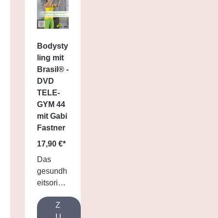
Bodysty
ling mit
Brasil® -
DVD
TELE-
GYM 44
mit Gabi
Fastner
17,90 €*
Das
gesundh
eitsorient
ierte
Z
Figurtrai
U
ning!