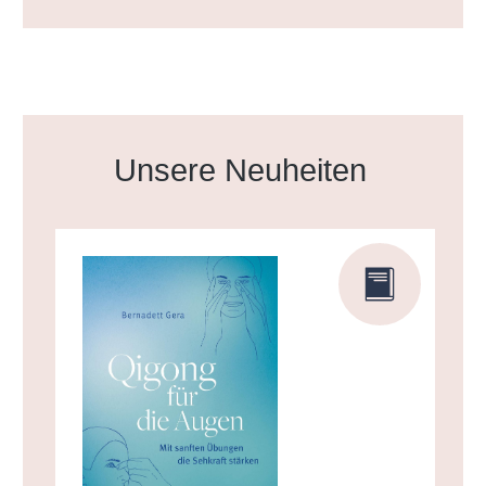
Produktgalerie überspringen
Unsere Neuheiten