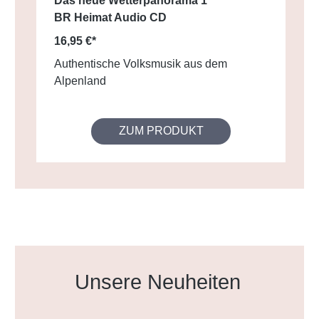
Das neue Wetterpanorama 1
BR Heimat Audio CD
16,95 €*
Authentische Volksmusik aus dem
Alpenland
ZUM PRODUKT
Produktgalerie überspringen
Unsere Neuheiten