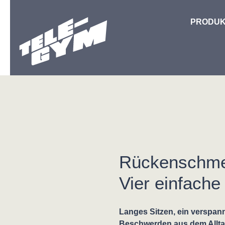
Zum Hauptinhalt springen
PRODUK
Rückenschme
Vier einfach
Langes Sitzen, ein verspan
Beschwerden aus dem Alltag