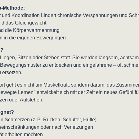
s-Methode:
it und Koordination Lindert chronische Verspannungen und Sc
und das Gleichgewicht
und die Körperwahrnehmung
uen in die eigenen Bewegungen
s?
Liegen, Sitzen oder Stehen statt. Sie werden langsam, achtsa
ue Bewegungsmuster zu entdecken und eingefahrene – oft schm
u ersetzen.
ort geht es nicht um Muskelkraft, sondern darum, das Zusamme
ewegte Lernen" entwickelt sich mit der Zeit ein neues Gefühl für
tzen oder Aufstehen.
ignet?
 Schmerzen (z. B. Rücken, Schulter, Hüfte)
einschränkungen oder nach Verletzungen
tät erhalten möchten