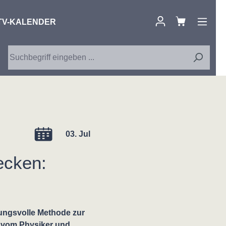
TV-KALENDER
03. Jul
ecken:
rkungsvolle Methode zur
 vom Physiker und