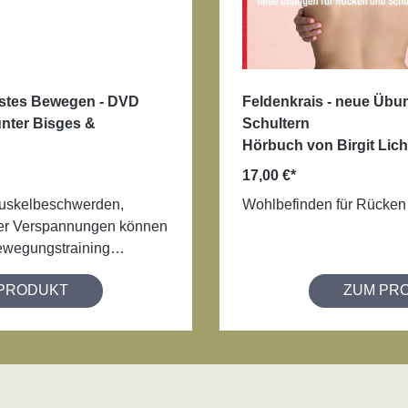
sstes Bewegen - DVD
Feldenkrais - neue Übu
nter Bisges &
Schultern
Hörbuch von Birgit Lic
17,00 €*
uskelbeschwerden,
Wohlbefinden für Rücken
er Verspannungen können
ewegungstraining
eden werden.
PRODUKT
ZUM PR