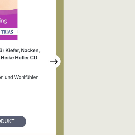
r Kiefer, Nacken,
Kieferschmerzen selbst be
 Heike Höfler CD
Buch von Liebscher-Brach
14,99 €*
n und Wohlfühlen
Hilfe zur Selbsthilfe bei Kie
Tinnitus und Bruxismus!
ODUKT
ZUM PROD