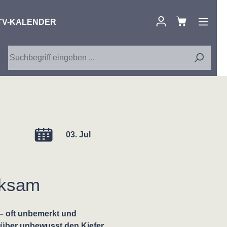
TV-KALENDER
03. Jul
rksam
– oft unbemerkt und
süber unbewusst den Kiefer