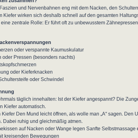
cken zusammen?
er Faszien und Nervenbahnen eng mit dem Nacken, den Schult
 Kiefer wirken sich deshalb schnell auf den gesamten Haltung
t eine zentrale Rolle: Er führt oft zu unbewusstem Zähnepress
 Nackenverspannungen
merzen oder verspannte Kaumuskulatur
 oder Pressen (besonders nachts)
tskopfschmerzen
nung oder Kieferknacken
hultersteife oder Schwindel
annung
hrmals täglich innehalten: Ist der Kiefer angespannt? Die Zun
n Kiefer automatisch.
Kiefer Den Mund leicht öffnen, als wolle man „A“ sagen. Den U
n. Dabei ruhig und gleichmäßig atmen.
issen auf Nacken oder Wange legen Sanfte Selbstmassage e
it kreisenden Bewegungen