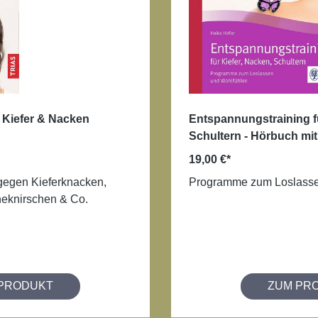
r Kiefer & Nacken
Entspannungstraining fü
Schultern - Hörbuch mit
19,00 €*
gegen Kieferknacken,
Programme zum Loslasse
eknirschen & Co.
PRODUKT
ZUM PR