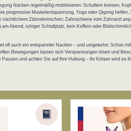
ung Nacken regelmäßig mobilisieren: Schultern kreisen, Kopf
ie progressive Muskelentspannung, Yoga oder Qigong helfen,
ei nächtlichem Zähneknirschen: Zahnschiene vom Zahnarzt an
am Abend, ruhiger Schlafplatz, kein Koffein oder Bildschirmli
tet oft auch ein entspannter Nacken – und umgekehrt. Schon mit
nften Bewegungen lassen sich Verspannungen lösen und Bes
 Pausen und achten Sie auf Ihre Haltung – Ihr Körper wird es 
gen