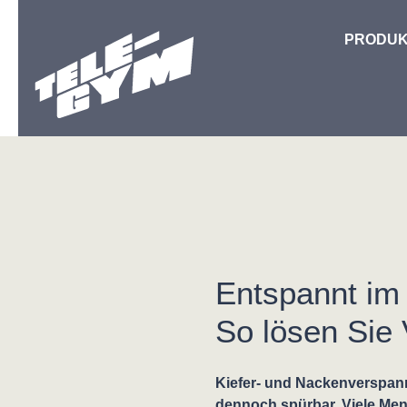
Zum Hauptinhalt springen
PRODUK
Entspannt im 
So lösen Sie
Kiefer- und Nackenverspan
dennoch spürbar. Viele Me