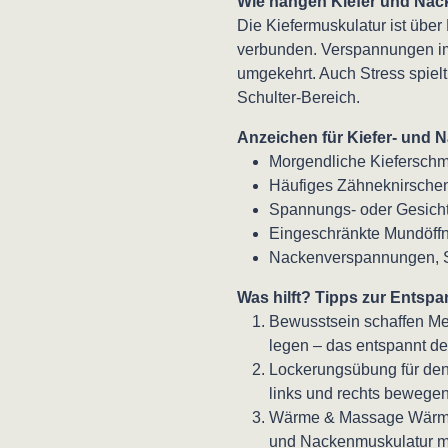
Wie hängen Kiefer und Na
Die Kiefermuskulatur ist üb
verbunden. Verspannungen im
umgekehrt. Auch Stress spiel
Schulter-Bereich.
Anzeichen für Kiefer- und
Morgendliche Kiefersch
Häufiges Zähneknirschen
Spannungs- oder Gesich
Eingeschränkte Mundöff
Nackenverspannungen, Sc
Was hilft? Tipps zur Entsp
Bewusstsein schaffen Me
legen – das entspannt de
Lockerungsübung für den 
links und rechts bewege
Wärme & Massage Wärmek
und Nackenmuskulatur m