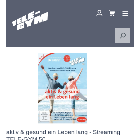
Zum Hauptinhalt springen
Bildergalerie überspringen
aktiv & gesund ein Leben lang - Streaming
TELE-GYM 50