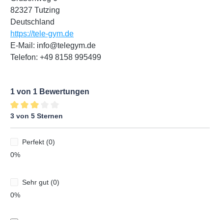
82327 Tutzing
Deutschland
https://tele-gym.de
E-Mail: info@telegym.de
Telefon: +49 8158 995499
1 von 1 Bewertungen
3 von 5 Sternen
Durchschnittliche Bewertung von 3 von 5 Sternen
Perfekt (0)
0%
Sehr gut (0)
0%