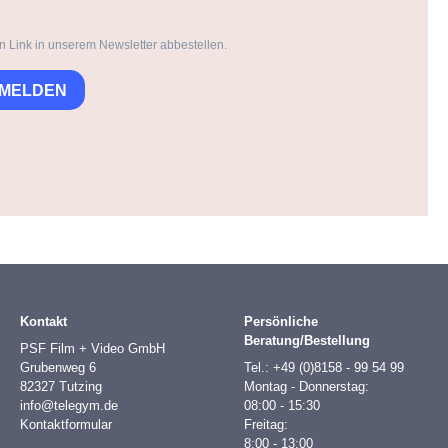
n Link in unserem Newsletter abbestellen.
NMELDEN
Kontakt
Persönliche
Beratung/Bestellung
PSF Film + Video GmbH
Grubenweg 6
Tel.: +49 (0)8158 - 99 54 99
82327 Tutzing
Montag - Donnerstag:
info@telegym.de
08:00 - 15:30
Kontaktformular
Freitag:
8:00 - 13:00