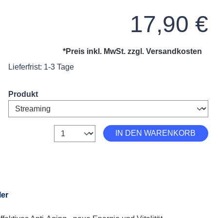
Regulärer Preis:
17,90 €
*Preis inkl. MwSt. zzgl.
Versandkosten
Lieferfrist: 1-3 Tage
Select
Produkt
Anzahl
IN DEN WARENKORB
ler