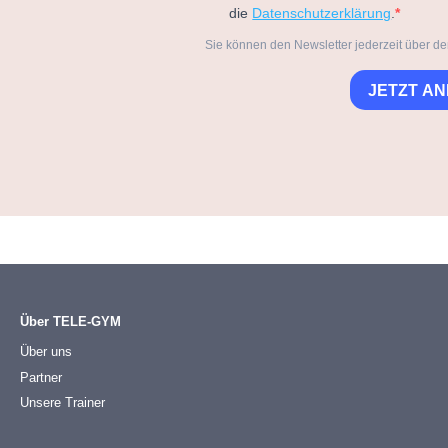
die
Datenschutzerklärung
.
Sie können den Newsletter jederzeit über de
JETZT A
Über TELE-GYM
Über uns
Partner
Unsere Trainer