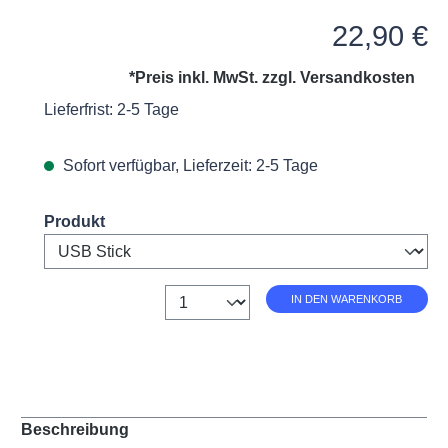
Durchschnittliche Bewertung v
Regulärer Preis:
22,90 €
*Preis inkl. MwSt. zzgl.
Versandkosten
Lieferfrist: 2-5 Tage
Sofort verfügbar, Lieferzeit: 2-5 Tage
Select
Produkt
Anzahl
IN DEN WARENKORB
Beschreibung