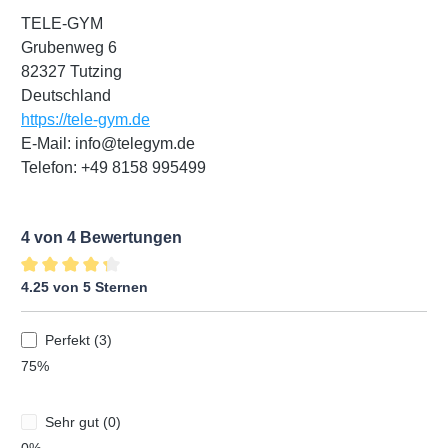
TELE-GYM
Grubenweg 6
82327 Tutzing
Deutschland
https://tele-gym.de
E-Mail: info@telegym.de
Telefon: +49 8158 995499
4 von 4 Bewertungen
4.25 von 5 Sternen
Durchschnittliche Bewertung von 4.25 von 5 Sternen
Perfekt (3)
75%
Sehr gut (0)