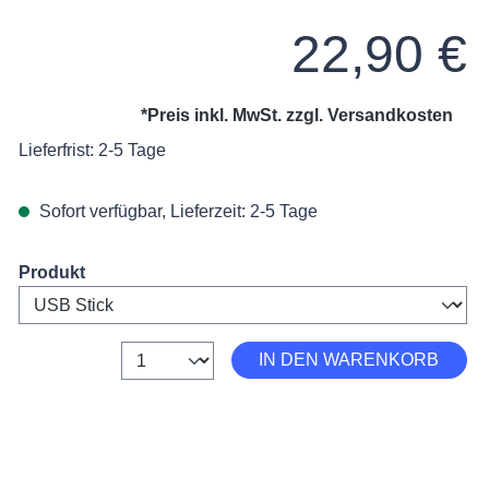
Regulärer Preis:
22,90 €
*Preis inkl. MwSt. zzgl.
Versandkosten
Lieferfrist: 2-5 Tage
Sofort verfügbar, Lieferzeit: 2-5 Tage
on 4.5 von 5 Sternen
Select
Produkt
Anzahl
IN DEN WARENKORB